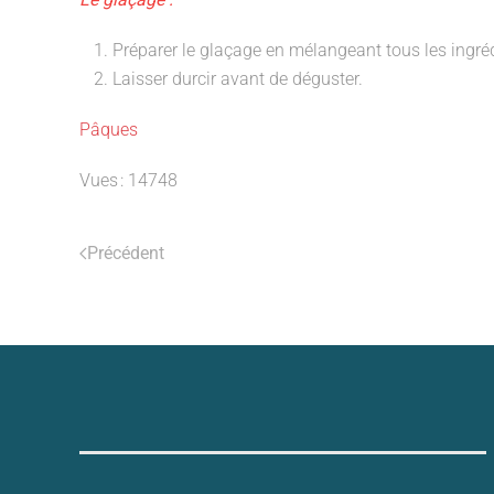
Préparer le glaçage en mélangeant tous les ingrédi
Laisser durcir avant de déguster.
Pâques
Vues : 14748
Précédent