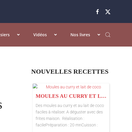
siers
Vidéos
Nos livres
NOUVELLES RECETTES
MOULES AU CURRY ET LAIT DE COCO
s
Des moules au curry et au lait de coco
faciles à réaliser. A déguster avec des
frites maison. Réalisation :
facilePréparation : 20 mnCuisson :