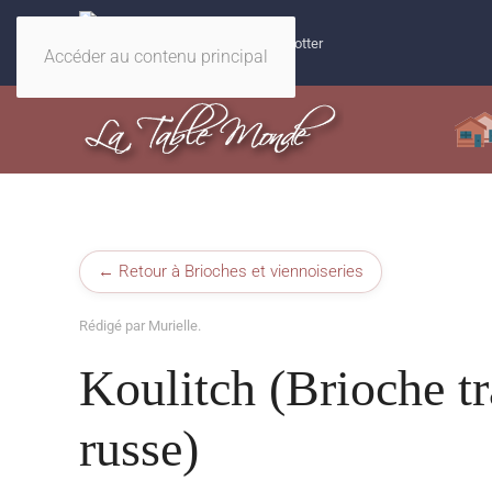
32 recettes magiques Harry Potter
Accéder au contenu principal
← Retour à Brioches et viennoiseries
Rédigé par Murielle.
Koulitch (Brioche tr
russe)