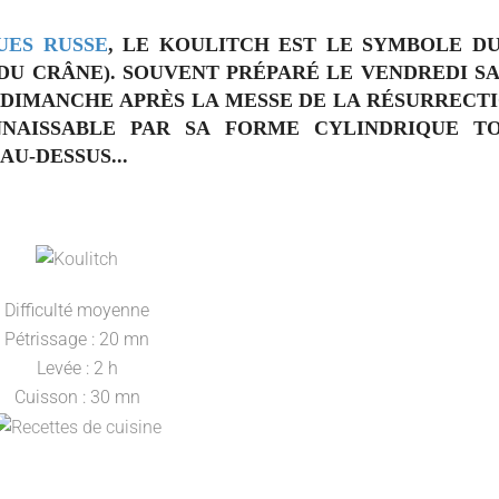
UES RUSSE
, LE KOULITCH EST LE SYMBOLE D
U CRÂNE). SOUVENT PRÉPARÉ LE VENDREDI SA
E DIMANCHE APRÈS LA MESSE DE LA RÉSURRECT
NNAISSABLE PAR SA FORME CYLINDRIQUE T
AU-DESSUS...
Difficulté moyenne
Pétrissage : 20 mn
Levée : 2 h
Cuisson : 30 mn