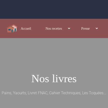
Accueil
Nos recettes
Presse
Nos livres
Pains, Yaourts, Livret FNAC, Cahier Techniques, Les Toquées...