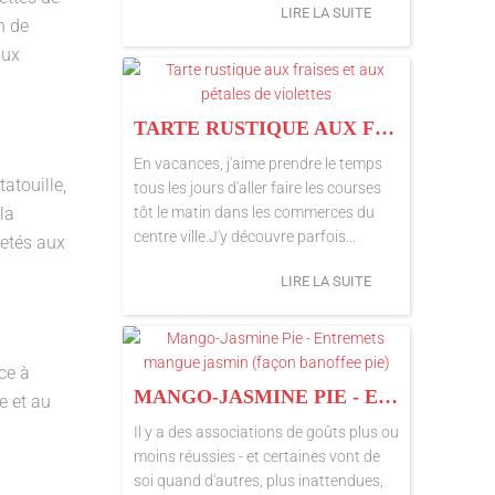
LIRE LA SUITE
h de
aux
TARTE RUSTIQUE AUX FRAISES ET AUX PÉTALES DE VIOLETTES
En vacances, j'aime prendre le temps
atouille,
tous les jours d'aller faire les courses
tôt le matin dans les commerces du
la
centre ville.J'y découvre parfois...
letés aux
LIRE LA SUITE
ce à
MANGO-JASMINE PIE - ENTREMETS MANGUE JASMIN (FAÇON BANOFFEE PIE)
e et au
Il y a des associations de goûts plus ou
moins réussies - et certaines vont de
soi quand d'autres, plus inattendues,