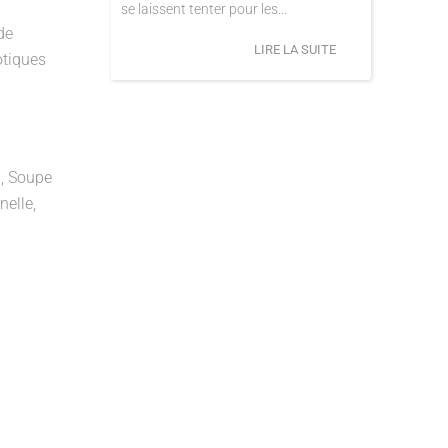
se laissent tenter pour les...
de
LIRE LA SUITE
otiques
n, Soupe
nelle,