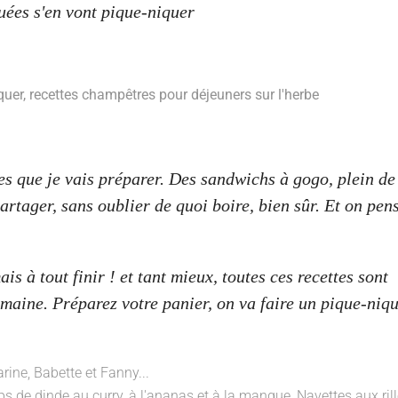
uer, recettes champêtres pour déjeuners sur l'herbe
es que je vais préparer. Des sandwichs à gogo, plein de
rtager, sans oublier de quoi boire, bien sûr. Et on pen
 à tout finir ! et tant mieux, toutes ces recettes sont
emaine. Préparez votre panier, on va faire un pique-niq
 de dinde au curry, à l'ananas et à la mangue, Navettes aux rill