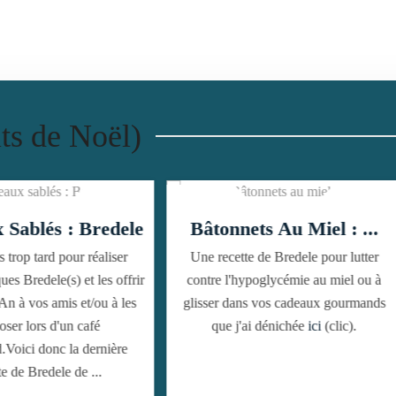
ts de Noël)
âtonnets Au Miel : ...
Bâtonnets Aux Noix 
e recette de Bredele pour lutter
Des biscuits sablés très sablés 
tre l'hypoglycémie au miel ou à
prononcé de noix et gla
sser dans vos cadeaux gourmands
chocolat. A vous de choisir, si 
que j'ai dénichée
ici
(clic).
préférez noir ou au lait.