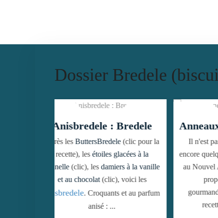
Dossier Bredele (biscui
: Bredele
Anneaux Sablés : Bredele
B
ele
(clic pour la
Il n'est pas trop tard pour réaliser
Un
 glacées à la
encore quelques Bredele(s) et les offrir
con
ers à la vanille
au Nouvel An à vos amis et/ou à les
gli
c), voici les
proposer lors d'un café
gourmand.
Voici donc la dernière
ts et au parfum
recette de Bredele de ...
.