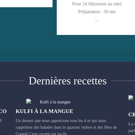
Pour 24 bâtonnets au miel
Pour 48 biscuits
Préparation : 30 mn
Préparation : 20 mn
...
Cuisson ...
Dernières recettes
CO
KULFI À LA MANGUE
A
Un dessert que nous apprécions tous les 4 et qui nous
La 
rappellent des balades dans le quartier indien et des fêtes de
par
Ganesh.Cette recette est facile...