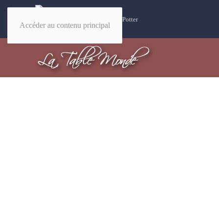
32 recettes magiques Harry Potter
Accéder au contenu principal
Bie
Des cen