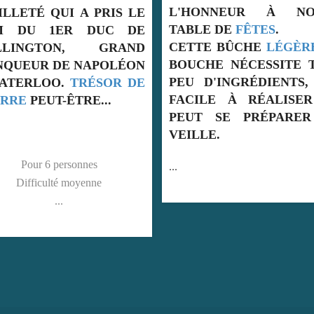
L'HONNEUR À NOTRE
CHOCOLAT BLA
TABLE DE
FÊTES
.
MARIENT À MER
CETTE BÛCHE
LÉGÈRE
EN
DANS CETTE
B
BOUCHE NÉCESSITE TRÈS
LÉGÈRE
EN BO
PEU D'INGRÉDIENTS, EST
UN DESSERT TOU
FACILE À RÉALISER ET
FACILE À RÉALI
PEUT SE PRÉPARER LA
LES FÊTES DE
VEILLE.
D'ANNÉE
...
...