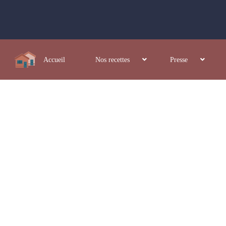
Accueil
Nos recettes
Presse
nvenue sur La Table M
taines de recettes de France et du Monde, Testées et photographiées en