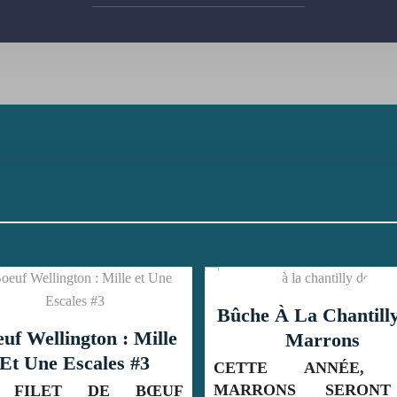
Bûche À La Chantilly De
Bûche Aux Framb
Marrons
Au Chocolat 
CETTE ANNÉE, LES
MARRONS SERONT À
FRAMBOISES