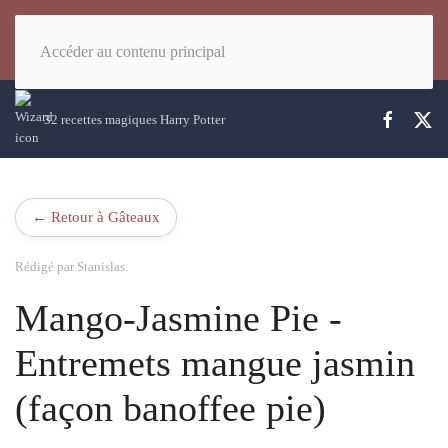
Accéder au contenu principal
32 recettes magiques Harry Potter
← Retour à Gâteaux
Rédigé par Stanislas.
Mango-Jasmine Pie -
Entremets mangue jasmin
(façon banoffee pie)