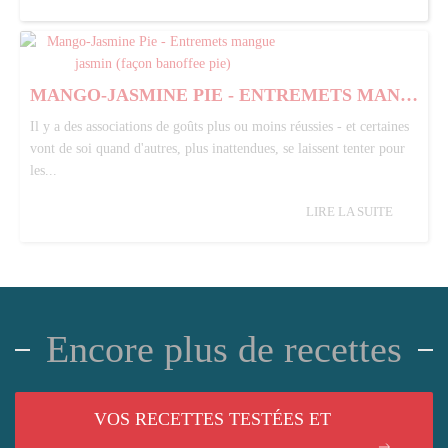
MANGO-JASMINE PIE - ENTREMETS MANGUE JASMIN (FAÇON BANOFFEE PIE)
Il y a des associations de goûts plus ou moins réussies - et certaines
vont de soi quand d'autres, plus inattendues, se laissent tenter pour
les...
LIRE LA SUITE
Encore plus de recettes
VOS RECETTES TESTÉES ET