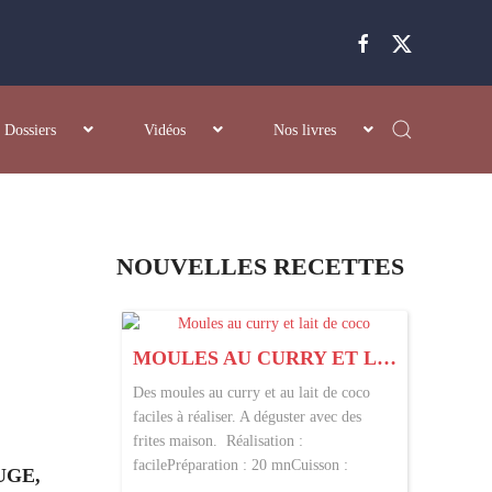
Dossiers
Vidéos
Nos livres
NOUVELLES RECETTES
MOULES AU CURRY ET LAIT DE COCO
Des moules au curry et au lait de coco
faciles à réaliser. A déguster avec des
frites maison. Réalisation :
facilePréparation : 20 mnCuisson :
UGE,