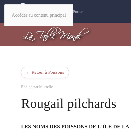
32 recettes magiques Harry Potter
Accéder au contenu principal
← Retour à Poissons
Rédigé par Murielle.
Rougail pilchards
LES NOMS DES POISSONS DE L'ÎLE DE L