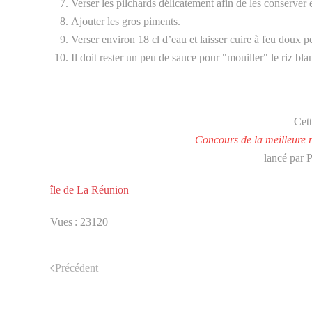
Verser les pilchards délicatement afin de les conserver e
Ajouter les gros piments.
Verser environ 18 cl d’eau et laisser cuire à feu doux 
Il doit rester un peu de sauce pour "mouiller" le riz bla
Cett
Concours de la meilleure r
lancé par 
île de La Réunion
Vues : 23120
Précédent