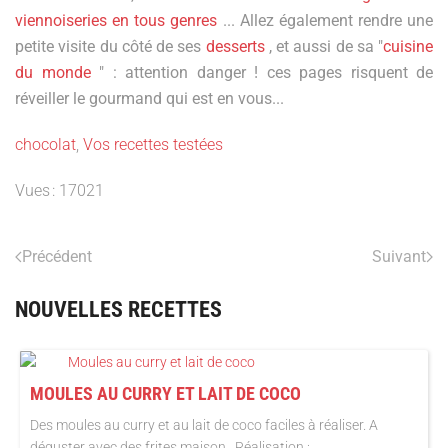
viennoiseries en tous genres
... Allez également rendre une
petite visite du côté de ses
desserts
, et aussi de sa "
cuisine
du monde
" : attention danger ! ces pages risquent de
réveiller le gourmand qui est en vous...
chocolat
,
Vos recettes testées
Vues : 17021
Précédent
Suivant
NOUVELLES RECETTES
MOULES AU CURRY ET LAIT DE COCO
Des moules au curry et au lait de coco faciles à réaliser. A
déguster avec des frites maison. Réalisation :