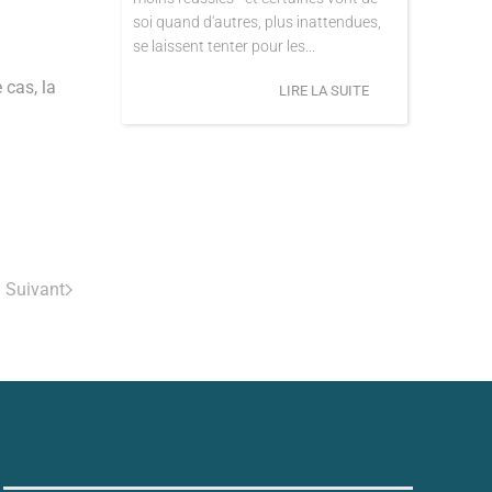
soi quand d'autres, plus inattendues,
se laissent tenter pour les...
 cas, la
LIRE LA SUITE
Suivant