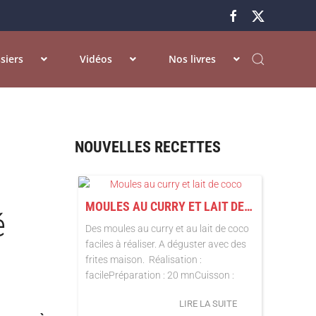
siers
Vidéos
Nos livres
NOUVELLES RECETTES
MOULES AU CURRY ET LAIT DE COCO
é
Des moules au curry et au lait de coco
faciles à réaliser. A déguster avec des
frites maison. Réalisation :
facilePréparation : 20 mnCuisson :
LIRE LA SUITE