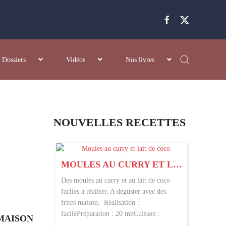
Dossiers
Vidéos
Nos livres
NOUVELLES RECETTES
MOULES AU CURRY ET LAIT DE COCO
Des moules au curry et au lait de coco
faciles à réaliser. A déguster avec des
frites maison. Réalisation :
facilePréparation : 20 mnCuisson :
MAISON