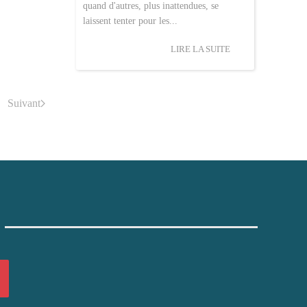
quand d'autres, plus inattendues, se
laissent tenter pour les...
LIRE LA SUITE
Suivant