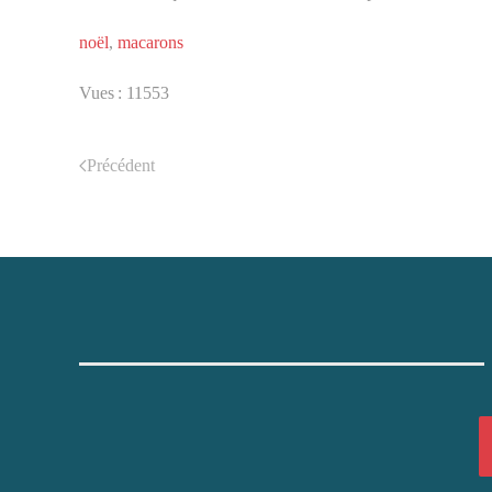
noël
,
macarons
Vues : 11553
Précédent