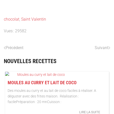
chocolat
,
Saint Valentin
Vues : 29582
Précédent
Suivant
NOUVELLES RECETTES
MOULES AU CURRY ET LAIT DE COCO
Des moules au curry et au lait de coco faciles à réaliser. A
déguster avec des frites maison. Réalisation :
facilePréparation : 20 mnCuisson :
LIRE LA SUITE