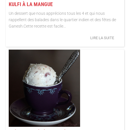
KULFI À LA MANGUE
Un dessert que nous apprécions tous les 4 et qui nous
rappellent des balades dans le quartier indien et des fêtes de
Ganesh.Cette recette est facile...
LIRE LA SUITE