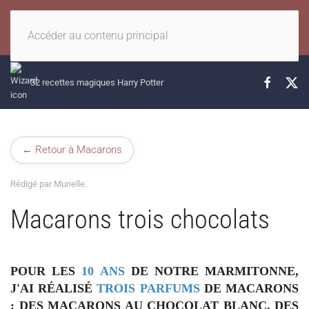
Accéder au contenu principal
32 recettes magiques Harry Potter
← Retour à Macarons
Rédigé par Murielle.
Macarons trois chocolats
POUR LES
10 ANS
DE NOTRE MARMITONNE,
J'AI RÉALISÉ
TROIS PARFUMS
DE MACARONS
: DES MACARONS AU CHOCOLAT BLANC, DES